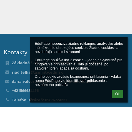
EduPage nepoužíva žiadne reklamné, analytické alebo 
iné súkromie ohrozujúce cookies. Žiadne cookies sa 
Kontakty
nezdieľajú s tretími stranami.

EduPage používa iba 2 cookie – jedno nevyhnutné pre 
Základná škola, M. R. Štefánika 910/51, Trebišov
fungovanie prihlasovania. Toto je dočasné, po 
zatvorení prehliadača sa odstráni.

riaditelka@zsmrstv.edu.sk
Druhé cookie zvyšuje bezpečnosť prihlásenia - vďaka 
dana.valcerova@zstvmrstefanika.iedu.sk
nemu EduPage vie identifikovať prihlásenie z 
neznámeho počítača.
+421566684416
Ok
Telefón učtáreň: 056/6724223
M. R. Štefánika 910/51
07501 Trebišov
Slovakia
IČO: 035541113