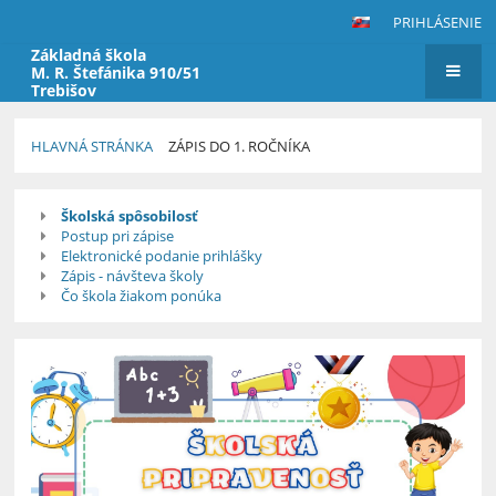
PRIHLÁSENIE
Základná škola
M. R. Štefánika 910/51
Trebišov
HLAVNÁ STRÁNKA
ZÁPIS DO 1. ROČNÍKA
Zápis
Školská spôsobilosť
do
Postup pri zápise
1.
Elektronické podanie prihlášky
Zápis - návšteva školy
ročníka
Čo škola žiakom ponúka