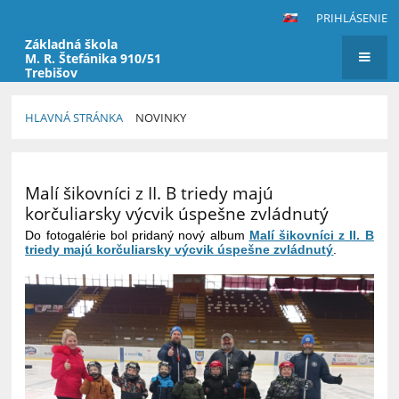
PRIHLÁSENIE
Základná škola
M. R. Štefánika 910/51
Trebišov
HLAVNÁ STRÁNKA
NOVINKY
Novinky
Malí šikovníci z II. B triedy majú
korčuliarsky výcvik úspešne zvládnutý
Do fotogalérie bol pridaný nový album
Malí šikovníci z II. B
triedy majú korčuliarsky výcvik úspešne zvládnutý
.