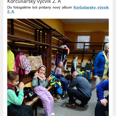
Korčuliarsky výcvik 2. A
Do fotogalérie bol pridaný nový album
Korčuliarsky výcvik
2. A
.