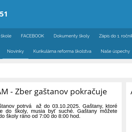
/51
 škole
FACEBOOK
Dokumenty školy
Zápis do 1. ročn
Novinky
Kurikulárna reforma školstva
Naše úspechy
M - Zber gaštanov pokračuje
štanov potrvá až do 03.10.2025. Gaštany, ktoré
te do školy, musia byť suché. Gaštany môžete
do školy ráno od 7:00 do 8:00 hod.