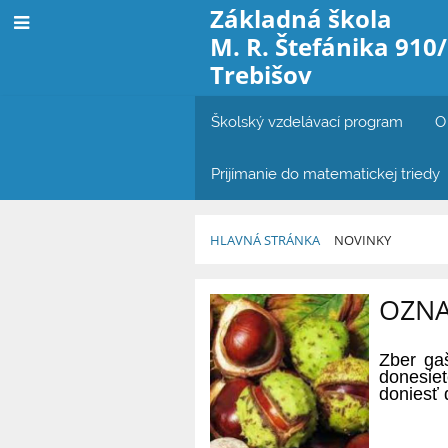
Základná škola
M. R. Štefánika 910
Trebišov
Školský vzdelávací program
O
Prijímanie do matematickej triedy
HLAVNÁ STRÁNKA
NOVINKY
Novinky
OZNA
Zber ga
donesie
doniesť 