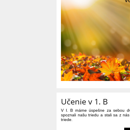
Učenie v 1. B
V I. B máme úspešne za sebou dva
spoznali našu triedu a stali sa z ná
triede.