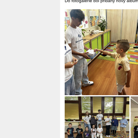
Do fotogalérie bol pridaný nový albu