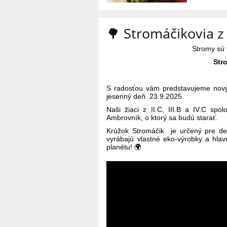
🌳 Stromáčikovia z II
Stromy sú 
Stro
S radosťou vám predstavujeme nový 
jesenný deň 23.9.2025.
Naši žiaci z II.C, III.B a IV.C spo
Ambrovník, o ktorý sa budú starať.
Krúžok Stromáčik je určený pre deti
vyrábajú vlastné eko-výrobky a hlav
planétu!
🌍