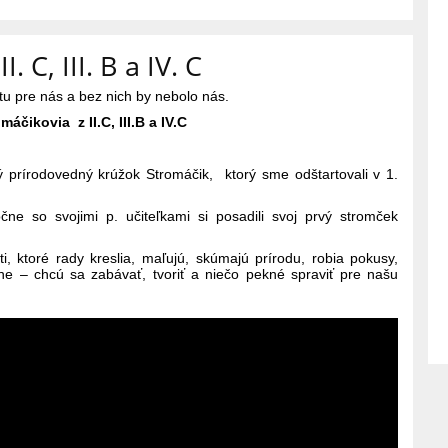
. C, III. B a IV. C
tu pre nás a bez nich by nebolo nás.
máčikovia z II.C, III.B a IV.C
prírodovedný krúžok Stromáčik, ktorý sme odštartovali v 1.
ločne so svojimi p. učiteľkami si posadili svoj prvý stromček
, ktoré rady kreslia, maľujú, skúmajú prírodu, robia pokusy,
ne – chcú sa zabávať, tvoriť a niečo pekné spraviť pre našu