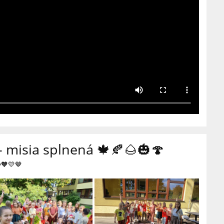
- misia splnená 🍁🍂🌰🎃🍄
️🧡💛🤎