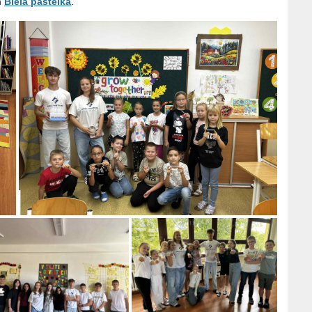
m
Biela pastelka
.